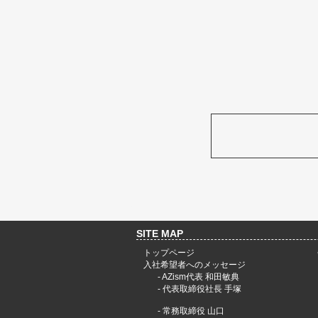
SITE MAP
トップページ
入社希望者へのメッセージ
-
AZism代表 和田敏典
-
代表取締役社長 手塚
-
常務取締役 山口