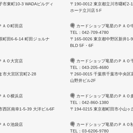
子市東町10-3 WADAビルディ
〒190-0012 東京都立川市曙町2-1
ホーテ立川店５F
ＰＡＯ町田店
カードショップ竜星のＰＡＯ
TEL：042-709-4780
原町田6-6-14 町田ジョルナ
〒165-0026 東京都中野区新井1-9-4
BLD 5F・6F
ＰＡＯ大宮店
カードショップ竜星のＰＡＯ
TEL：043-205-4680
たま市大宮区宮町2-28
〒260-0015 千葉県千葉市中央区富
山野井ビル2F
ＰＡＯ横浜店
カードショップ竜星のＰＡＯ
TEL：042-860-1380
市西区南幸1-5-39 大洋ビル6F
〒194-0215 東京都町田市小山ヶ丘
ＰＡＯ池袋店
カードショップ竜星のＰＡＯ秋
TEL：03-6206-9780