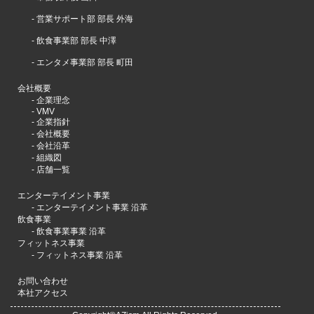
-
営業サポート部 部長 外海
-
飲食事業部 部長 中澤
-
エンタメ事業部 部長 町田
会社概要
-
企業理念
-
VMV
-
企業指針
-
会社概要
-
会社沿革
-
組織図
-
店舗一覧
エンターテイメント事業
-
エンターテイメント事業 沿革
飲食事業
-
飲食事業事業 沿革
フィットネス事業
-
フィットネス事業 沿革
お問い合わせ
本社アクセス