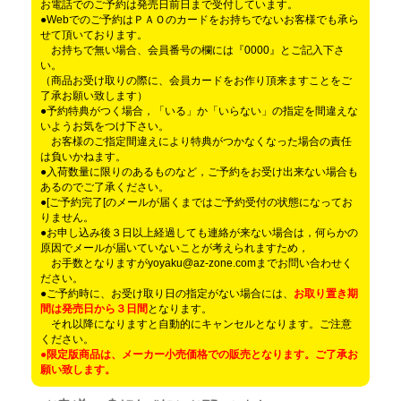
お電話でのご予約は発売日前日まで受付しています。
●Webでのご予約はＰＡＯのカードをお持ちでないお客様でも承ら
せて頂いております。
お持ちで無い場合、会員番号の欄には『0000』とご記入下さ
い。
（商品お受け取りの際に、会員カードをお作り頂来ますことをご
了承お願い致します）
●予約特典がつく場合，「いる」か「いらない」の指定を間違えな
いようお気をつけ下さい。
お客様のご指定間違えにより特典がつかなくなった場合の責任
は負いかねます。
●入荷数量に限りのあるものなど，ご予約をお受け出来ない場合も
あるのでご了承ください。
●[ご予約完了[のメールが届くまではご予約受付の状態になってお
りません。
●お申し込み後３日以上経過しても連絡が来ない場合は，何らかの
原因でメールが届いていないことが考えられますため，
お手数となりますがyoyaku@az-zone.comまでお問い合わせく
ださい。
●ご予約時に、お受け取り日の指定がない場合には、
お取り置き期
間は発売日から３日間
となります。
それ以降になりますと自動的にキャンセルとなります。ご注意
ください。
●限定版商品は、メーカー小売価格での販売となります。ご了承お
願い致します。