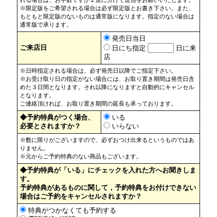
れる場合は、お手数ですが２度に分けて送信をお願いいたします。
※限定版をご希望される場合は必ず限定版とお書き下さい。また、
もともと限定版のないものは通常版になります。指定のない場合は
通常版で承ります。
発売日当日
ご来店日
日にち指定
日に来
店
※日時指定される場合は、必ず発売日以降でご指定下さい。
※お受け取り日の指定がない場合には、お取り置き期間は発売日含
めた３日間となります。それ以降になりますと自動的にキャンセル
となります。
ご連絡頂ければ、お取り置き期間の延長も承っております。
◆予約特典がつく場合、
いる
必要とされますか？
いらない
※数に限りがございますので、必ずおつけ出来るというものではあ
りません。
※元からご予約特典のない商品もございます。
◆予約特典が「いる」にチェックを入れた方へお聞きしま
す。
予約特典があるものに関して，予約特典をお付けできない
場合はご予約をキャンセルされますか？
特典がつかなくても予約する