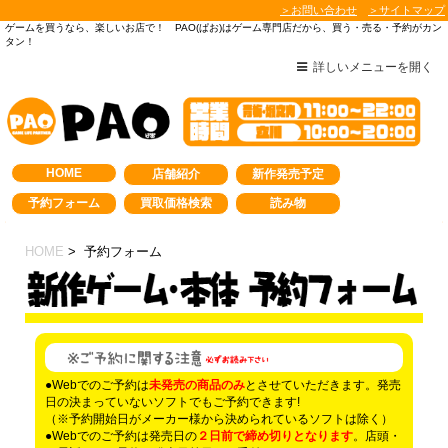
＞お問い合わせ
＞サイトマップ
ゲームを買うなら、楽しいお店で！ PAO(ぱお)はゲーム専門店だから、買う・売る・予約がカン
タン！
詳しいメニューを開く
HOME
店舗紹介
新作発売予定
予約フォーム
買取価格検索
読み物
HOME
> 予約フォーム
●Webでのご予約は
未発売の商品のみ
とさせていただきます。発売
日の決まっていないソフトでもご予約できます!
（※予約開始日がメーカー様から決められているソフトは除く）
●Webでのご予約は発売日の
２日前で締め切りとなります
。店頭・